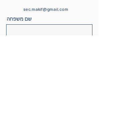
sec.makif@gmail.com
שם משפחה
שם פרטי
דוא"ל
תוכן ההודעה
שלח