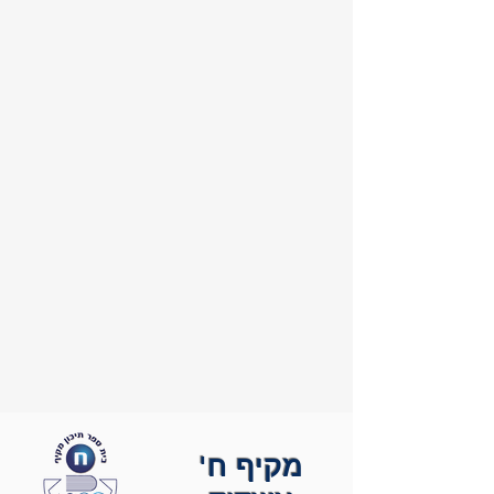
מקיף ח'