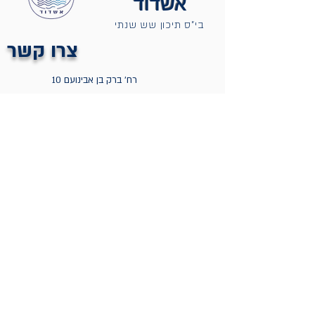
אשדוד
בי"ס תיכון שש שנתי
צרו קשר
רח' ברק בן אבינועם 10
אשדוד, ישראל
08-865-6917
sec.makif@gmail.com
שם משפחה
שם פרטי
דוא"ל