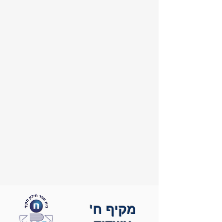
מקיף ח'