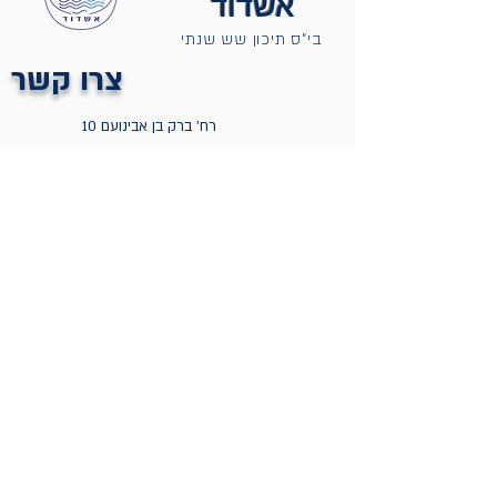
אשדוד
בי"ס תיכון שש שנתי
צרו קשר
רח' ברק בן אבינועם 10
אשדוד, ישראל
08-865-6917
sec.makif@gmail.com
שם משפחה
שם פרטי
דוא"ל